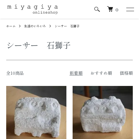
0
ホーム
生活のいろいろ
シーサー 石獅子
シーサー 石獅子
全10商品
新着順
おすすめ順
価格順