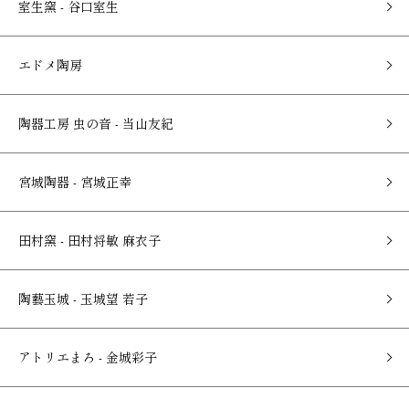
室生窯 - 谷口室生
エドメ陶房
陶器工房 虫の音 - 当山友紀
宮城陶器 - 宮城正幸
田村窯 - 田村将敏 麻衣子
陶藝玉城 - 玉城望 若子
アトリエまろ - 金城彩子