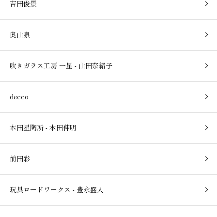
吉田俊景
奥山泉
吹きガラス工房 一星 - 山田奈緒子
decco
本田星陶所 - 本田伸明
前田彩
玩具ロードワークス - 豊永盛人