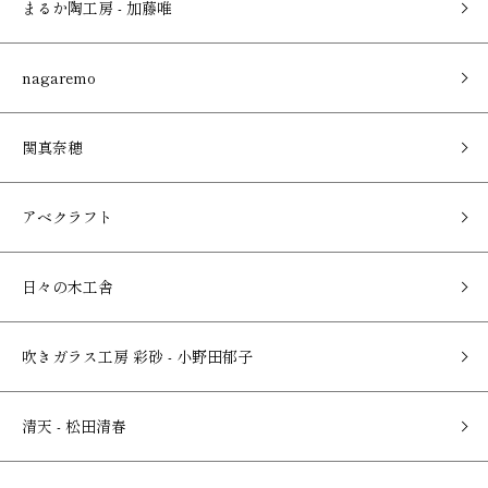
まるか陶工房 - 加藤唯
nagaremo
関真奈穂
アベクラフト
日々の木工舎
吹きガラス工房 彩砂 - 小野田郁子
清天 - 松田清春