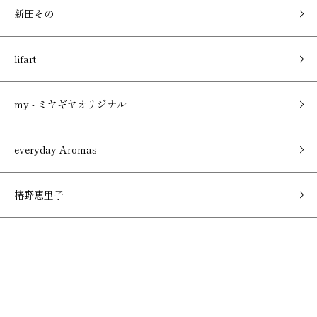
新田その
lifart
my - ミヤギヤオリジナル
everyday Aromas
椿野恵里子