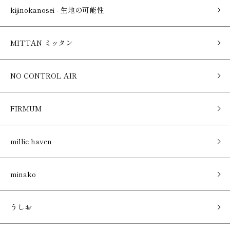
kijinokanosei - 生地の可能性
MITTAN ミッタン
NO CONTROL AIR
FIRMUM
millie haven
minako
うしお