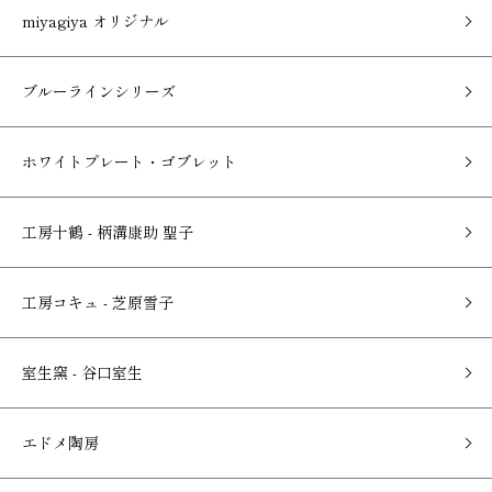
miyagiya オリジナル
ブルーラインシリーズ
ホワイトプレート・ゴブレット
工房十鶴 - 柄溝康助 聖子
工房コキュ - 芝原雪子
室生窯 - 谷口室生
エドメ陶房