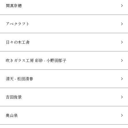
関真奈穂
アベクラフト
日々の木工舎
吹きガラス工房 彩砂 - 小野田郁子
清天 - 松田清春
吉田俊景
奥山泉