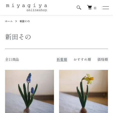
0
ホーム
新田その
新田その
全11商品
新着順
おすすめ順
価格順