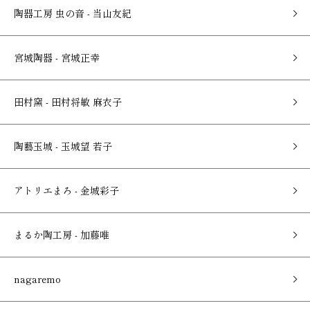
陶器工房 虫の音 - 当山友紀
宮城陶器 - 宮城正幸
田村窯 - 田村将敏 麻衣子
陶藝玉城 - 玉城望 若子
アトリエまろ - 金城彩子
まるか陶工房 - 加藤唯
nagaremo