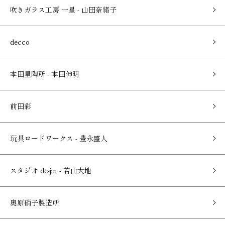
吹きガラス工房 一星 - 山田奈緒子
decco
本田星陶所 - 本田伸明
前田彩
玩具ロードワークス - 豊永盛人
スタジオ de-jin - 若山大地
奥原硝子製造所