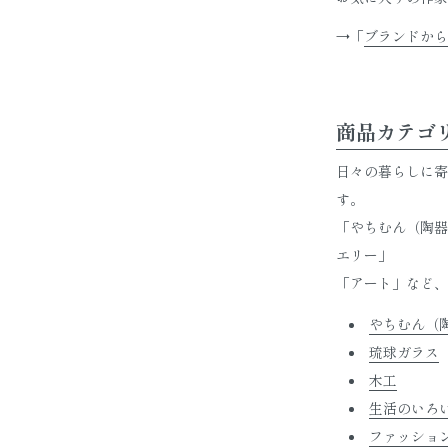
→「
ブランドから
商品カテゴ
日々の暮らしに寄
す。
「やちむん（陶器
エリー」
「アート」など、
やちむん（
琉球ガラス
木工
生活のいろ
ファッショ