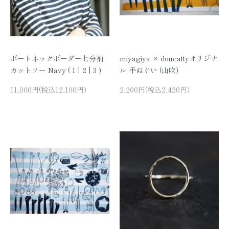
ボートネックボーダー七分袖
miyagiya × doucattyオリジナ
カットソー Navy ( 1 | 2 | 3 )
ル 手ぬぐい (山吹)
11,000円(税込12,100円)
2,200円(税込2,420円)