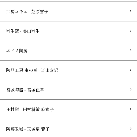
工房コキュ - 芝原雪子
室生窯 - 谷口室生
エドメ陶房
陶器工房 虫の音 - 当山友紀
宮城陶器 - 宮城正幸
田村窯 - 田村将敏 麻衣子
陶藝玉城 - 玉城望 若子