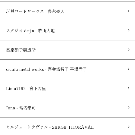
玩具ロードワークス - 豊永盛人
スタジオ de-jin - 若山大地
奥原硝子製造所
cicafu metal works - 喜舎場智子 平澤尚子
Lima7192 - 宮下万里
Jona - 常名泰司
セルジュ・トラヴァル - SERGE THORAVAL