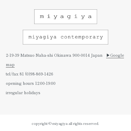
2-19-39 Matsuo Naha-shi Okinawa 900-0014 Japan
▶︎Google
map
tel/fax 81 (0)98-869-1426
opening hours 12:00-19:00
irregular holidays
copyright © miyagiya all rights reserved.