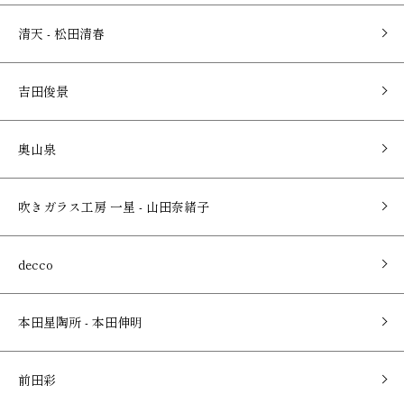
清天 - 松田清春
吉田俊景
奥山泉
吹きガラス工房 一星 - 山田奈緒子
decco
本田星陶所 - 本田伸明
前田彩