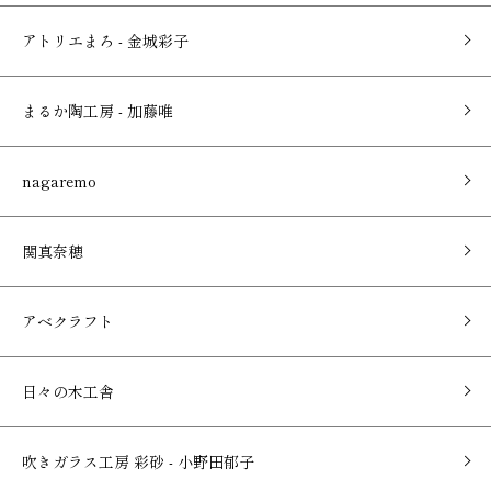
アトリエまろ - 金城彩子
まるか陶工房 - 加藤唯
nagaremo
関真奈穂
アベクラフト
日々の木工舎
吹きガラス工房 彩砂 - 小野田郁子