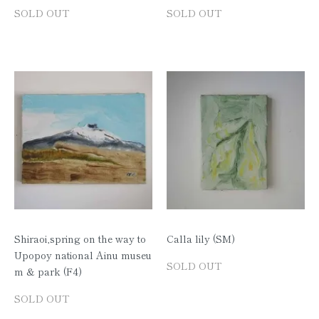
SOLD OUT
SOLD OUT
Shiraoi,spring on the way to
Calla lily (SM)
Upopoy national Ainu museu
SOLD OUT
m & park (F4)
SOLD OUT