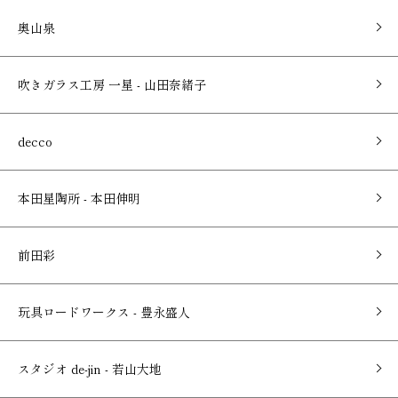
奥山泉
吹きガラス工房 一星 - 山田奈緒子
decco
本田星陶所 - 本田伸明
前田彩
玩具ロードワークス - 豊永盛人
スタジオ de-jin - 若山大地