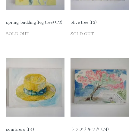
spring budding(Fig tree) (P3)
olive tree (P3)
SOLD OUT
SOLD OUT
sombrero (P4)
トックリキワタ (P4)