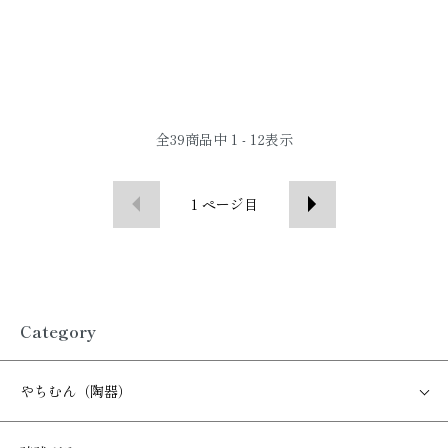
全
39
商品中
1 - 12
表示
1
ページ目
Category
やちむん（陶器）