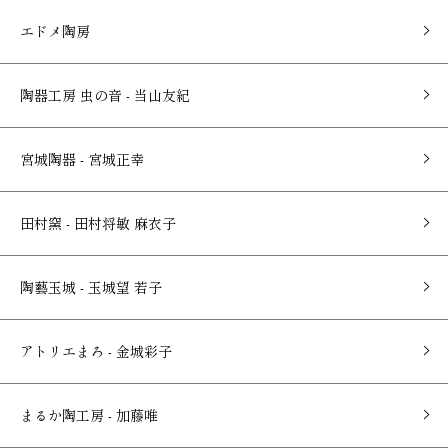
エドメ陶房
陶器工房 虫の音 - 当山友紀
宮城陶器 - 宮城正幸
田村窯 - 田村将敏 麻衣子
陶藝玉城 - 玉城望 若子
アトリエまろ - 金城彩子
まるか陶工房 - 加藤唯