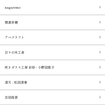
nagaremo
関真奈穂
アベクラフト
日々の木工舎
吹きガラス工房 彩砂 - 小野田郁子
清天 - 松田清春
吉田俊景