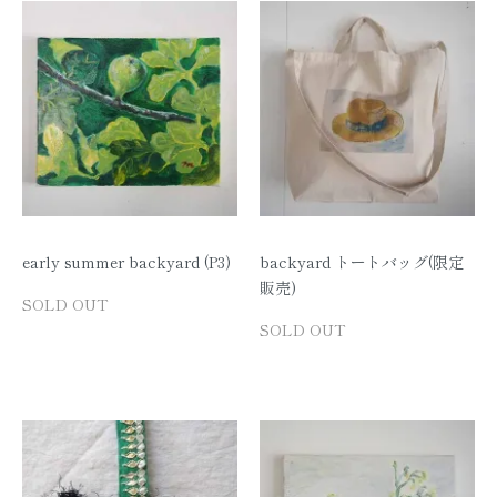
early summer backyard (P3)
backyard トートバッグ(限定
販売)
SOLD OUT
SOLD OUT