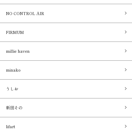
NO CONTROL AIR
FIRMUM
millie haven
minako
うしお
新田その
lifart