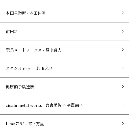
本田星陶所 - 本田伸明
前田彩
玩具ロードワークス - 豊永盛人
スタジオ de-jin - 若山大地
奥原硝子製造所
cicafu metal works - 喜舎場智子 平澤尚子
Lima7192 - 宮下万里