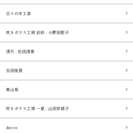
日々の木工舎
吹きガラス工房 彩砂 - 小野田郁子
清天 - 松田清春
吉田俊景
奥山泉
吹きガラス工房 一星 - 山田奈緒子
decco