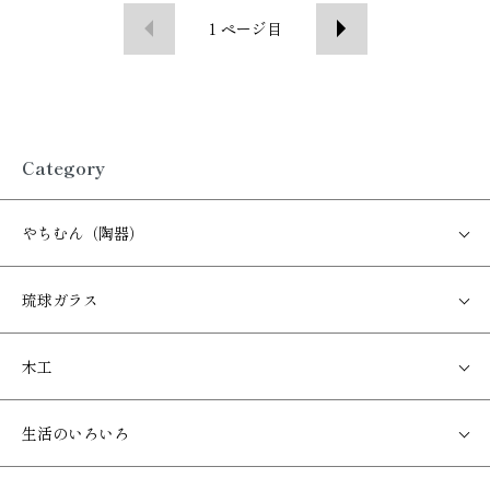
1
ページ目
Category
やちむん（陶器）
琉球ガラス
木工
生活のいろいろ