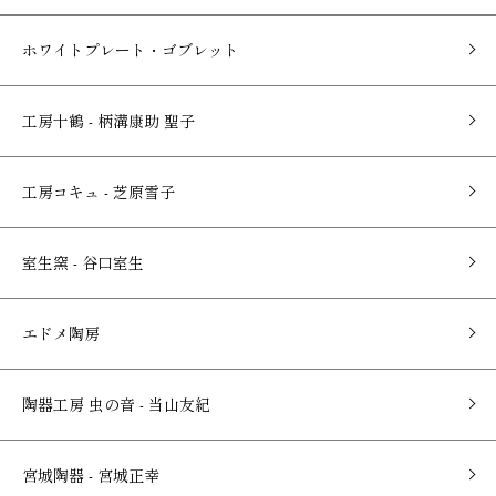
ホワイトプレート・ゴブレット
工房十鶴 - 柄溝康助 聖子
工房コキュ - 芝原雪子
室生窯 - 谷口室生
エドメ陶房
陶器工房 虫の音 - 当山友紀
宮城陶器 - 宮城正幸