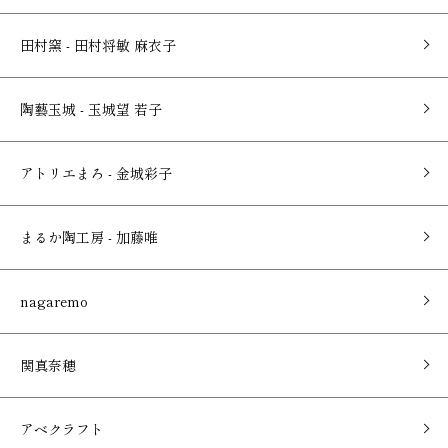
田村窯 - 田村将敏 麻衣子
陶藝玉城 - 玉城望 若子
アトリエまろ - 金城彩子
まるか陶工房 - 加藤唯
nagaremo
関真奈穂
アベクラフト