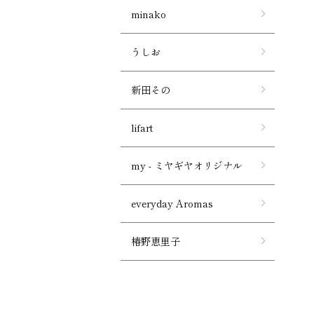
minako
うしお
新田その
lifart
my - ミヤギヤオリジナル
everyday Aromas
椿野恵里子