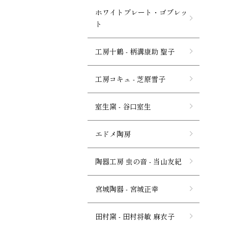
ホワイトプレート・ゴブレッ
ト
工房十鶴 - 柄溝康助 聖子
工房コキュ - 芝原雪子
室生窯 - 谷口室生
エドメ陶房
陶器工房 虫の音 - 当山友紀
宮城陶器 - 宮城正幸
田村窯 - 田村将敏 麻衣子