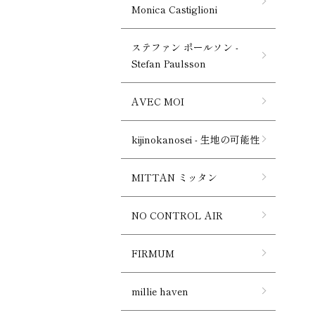
Monica Castiglioni
ステファン ポールソン -
Stefan Paulsson
AVEC MOI
kijinokanosei - 生地の可能性
MITTAN ミッタン
NO CONTROL AIR
FIRMUM
millie haven