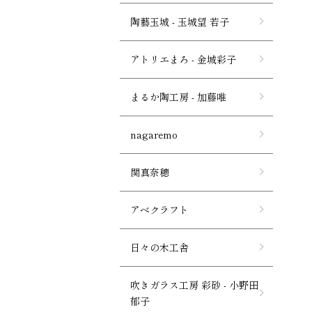
陶藝玉城 - 玉城望 若子
アトリエまろ - 金城彩子
まるか陶工房 - 加藤唯
nagaremo
関真奈穂
アベクラフト
日々の木工舎
吹きガラス工房 彩砂 - 小野田
郁子