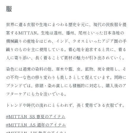
服
世界に遺る衣服や生地にまつわる歴史を元に、現代の民族服を提
案するMITTAN。生地は遠州、播州、尾州といった日本各地の
機械織りの産地をはじめ、インド、ラオスといったアジア圏の手
織りのものを主に使用している。着心地を追求すると共に、着る
人に寄り添い、長く着ることで素材の魅力が引き出されていく。
染色には通常の染料の他、草木や藍、虫、鉱物、炭を使用し、そ
の不均一な色の移り変わりも美しさとして捉えています。同時に
ブランドでは、修繕・染め直しにも積極的に対応し、購入後のア
フターケアにも力を注いでいる。
トレンドや時代の流れにとらわれず、長く愛用できる衣服です。
#MITTAN_SS 春夏のアイテム
#MITTAN_AS 通年のアイテム
#MITTAN_AW 秋冬のアイテム