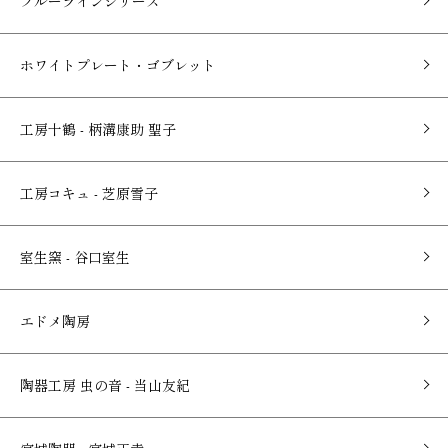
ブルーラインシリーズ
ホワイトプレート・ゴブレット
工房十鶴 - 柄溝康助 聖子
工房コキュ - 芝原雪子
室生窯 - 谷口室生
エドメ陶房
陶器工房 虫の音 - 当山友紀