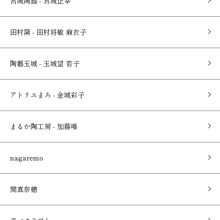
宮城陶器 - 宮城正幸
田村窯 - 田村将敏 麻衣子
陶藝玉城 - 玉城望 若子
アトリエまろ - 金城彩子
まるか陶工房 - 加藤唯
nagaremo
関真奈穂