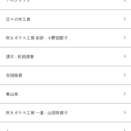
アベクラフト
日々の木工舎
吹きガラス工房 彩砂 - 小野田郁子
清天 - 松田清春
吉田俊景
奥山泉
吹きガラス工房 一星 - 山田奈緒子