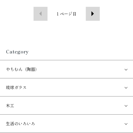
1
ページ目
Category
やちむん（陶器）
琉球ガラス
木工
生活のいろいろ