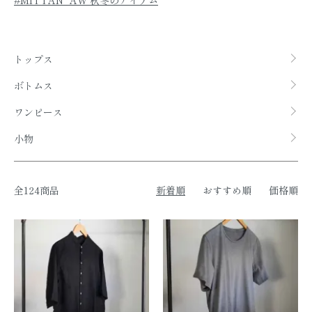
グループ一覧
トップス
ボトムス
ワンピース
小物
全124商品
新着順
おすすめ順
価格順