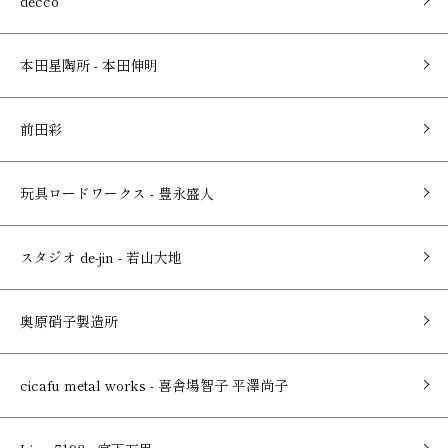
decco
本田星陶所 - 本田伸明
前田彩
玩具ロードワークス - 豊永盛人
スタジオ de-jin - 若山大地
奥原硝子製造所
cicafu metal works - 喜舎場智子 平澤尚子