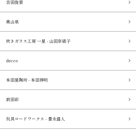
吉田俊景
奥山泉
吹きガラス工房 一星 - 山田奈緒子
decco
本田星陶所 - 本田伸明
前田彩
玩具ロードワークス - 豊永盛人