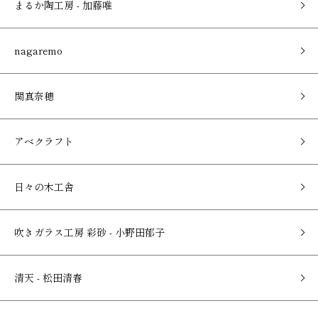
まるか陶工房 - 加藤唯
nagaremo
関真奈穂
アベクラフト
日々の木工舎
吹きガラス工房 彩砂 - 小野田郁子
清天 - 松田清春