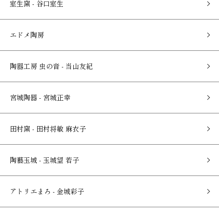
室生窯 - 谷口室生
エドメ陶房
陶器工房 虫の音 - 当山友紀
宮城陶器 - 宮城正幸
田村窯 - 田村将敏 麻衣子
陶藝玉城 - 玉城望 若子
アトリエまろ - 金城彩子