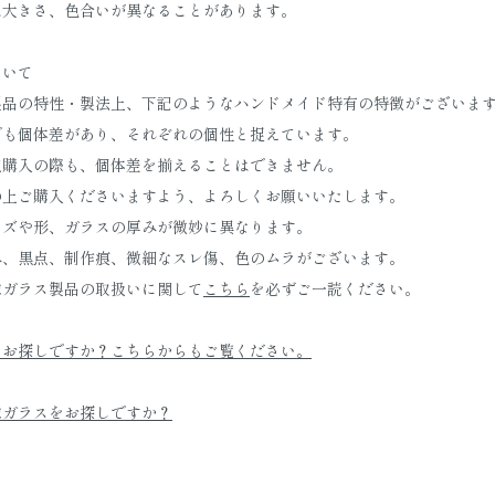
は大きさ、色合いが異なることがあります。
ついて
製品の特性・製法上、下記のようなハンドメイド特有の特徴がございま
でも個体差があり、それぞれの個性と捉えています。
点購入の際も、個体差を揃えることはできません。
の上ご購入くださいますよう、よろしくお願いいたします。
イズや形、ガラスの厚みが微妙に異なります。
み、黒点、制作痕、微細なスレ傷、色のムラがございます。
球ガラス製品の取扱いに関して
こちら
を必ずご一読ください。
をお探しですか？こちらからもご覧ください。
球ガラスをお探しですか？