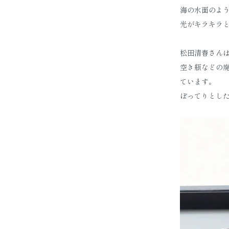
海の水面のよ
光がキラキラ
松田清春さん
空き瓶などの
ています。
ぽってりとし