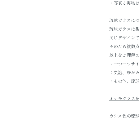
：写真と実物
琉球ガラスに
琉球ガラスは
同じデザイン
そのため複数
以上をご理解
：一つ一つサ
：気泡、ゆが
：その他、琉
ミナモグラス
カシス色の琉