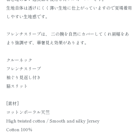
生地自体は透けにくく薄い生地に仕上がっていますので夏場着用
しやすい生地感です。
フレンチスリーブは、 二の腕を自然にカバーしてくれ肩幅をあ
まり強調せず、華奢見え効果があります。
クルーネック
フレンチスリーブ
袖ぐり見返し付き
脇スリット
[素材]
コットンポーラル天竺
High twisted cotton / Smooth and silky Jersey
Cotton 100％