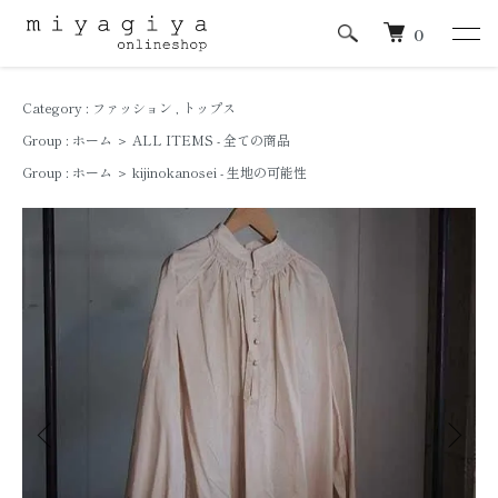
0
Category :
ファッション
,
トップス
Group :
ホーム
＞
ALL ITEMS - 全ての商品
Group :
ホーム
＞
kijinokanosei - 生地の可能性