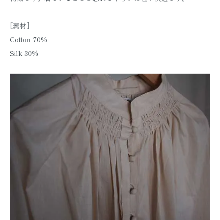
[素材]
Cotton 70%
Silk 30%