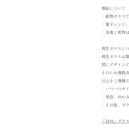
商品について
：耐熱ガラス
：電子レンジ
：写真と実物
再生ガラスに
再生ガラスは
同じデザイン
そのため複数
以上をご理解
：一つ一つサ
：気泡、ゆが
：その他、ガ
「台付」グラス