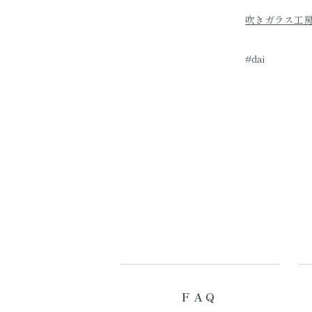
吹きガラス工房
#dai
FAQ