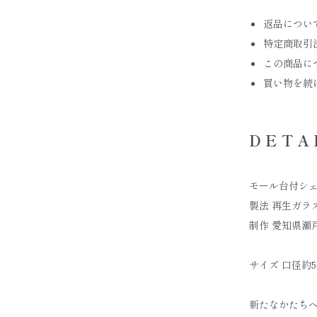
返品につい
特定商取引
この商品に
買い物を続
DETA
モール台付シ
製法 再生ガラ
制作 愛知県瀬
サイズ 口径約5c
新たなかたち