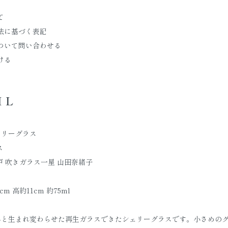
て
法に基づく表記
ついて問い合わせる
ける
IL
ェリーグラス
ス
戸 吹きガラス一星 山田奈緒子
m 高約11cm 約75ml
へと生まれ変わらせた再生ガラスできたシェリーグラスです。小さめの