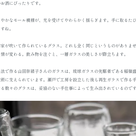
のお酒にぴったりです。
るやかなモール模様が、光を受けてやわらかく揺らぎます。手に取るた
ますね。
作家が吹いて作られているグラス。どれも全く同じというものがありま
表情が変わる。飲み物を注ぐと、一層ガラスの美しさが際立ちます。
製法で作る山田奈緒子さんのガラスは、琉球ガラスの先駆者である稲嶺
技術に支えられています。瀬戸で工房を設立した後も再生ガラスで作る
する数々のグラスは、妥協のない手仕事によって生み出されているので