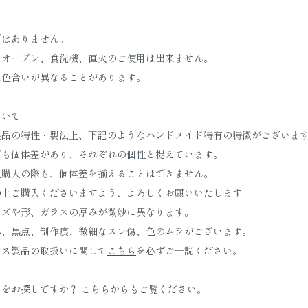
ではありません。
、オーブン、食洗機、直火のご使用は出来ません。
は色合いが異なることがあります。
ついて
製品の特性・製法上、下記のようなハンドメイド特有の特徴がございま
でも個体差があり、それぞれの個性と捉えています。
点購入の際も、個体差を揃えることはできません。
の上ご購入くださいますよう、よろしくお願いいたします。
イズや形、ガラスの厚みが微妙に異なります。
み、黒点、制作痕、微細なスレ傷、色のムラがございます。
ラス製品の取扱いに関して
こちら
を必ずご一読ください。
をお探しですか？ こちらからもご覧ください。