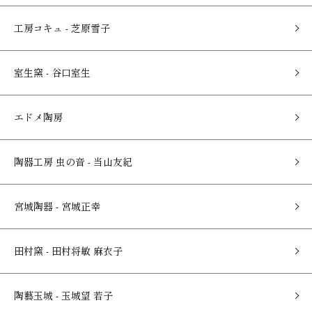
工房コキュ - 芝原雪子
室生窯 - 谷口室生
エドメ陶房
陶器工房 虫の音 - 当山友紀
宮城陶器 - 宮城正幸
田村窯 - 田村将敏 麻衣子
陶藝玉城 - 玉城望 若子