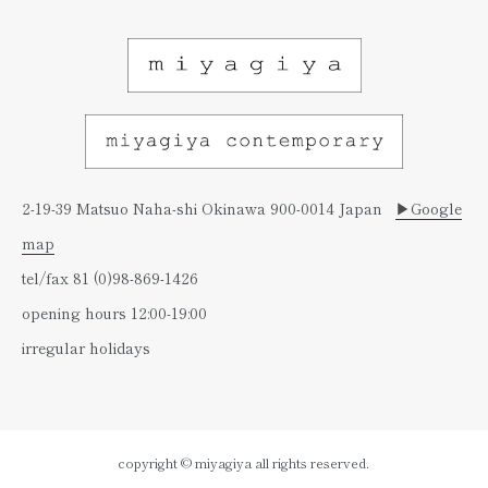
2-19-39 Matsuo Naha-shi Okinawa 900-0014 Japan
▶︎Google
map
tel/fax 81 (0)98-869-1426
opening hours 12:00-19:00
irregular holidays
copyright © miyagiya all rights reserved.