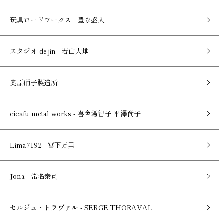
玩具ロードワークス - 豊永盛人
スタジオ de-jin - 若山大地
奥原硝子製造所
cicafu metal works - 喜舎場智子 平澤尚子
Lima7192 - 宮下万里
Jona - 常名泰司
セルジュ・トラヴァル - SERGE THORAVAL