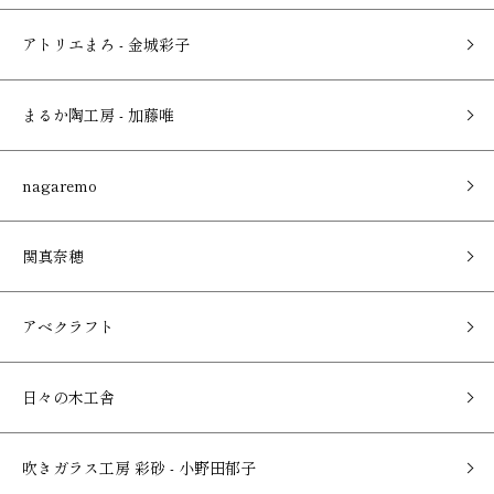
アトリエまろ - 金城彩子
まるか陶工房 - 加藤唯
nagaremo
関真奈穂
アベクラフト
日々の木工舎
吹きガラス工房 彩砂 - 小野田郁子