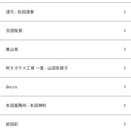
清天 - 松田清春
吉田俊景
奥山泉
吹きガラス工房 一星 - 山田奈緒子
decco
本田星陶所 - 本田伸明
前田彩