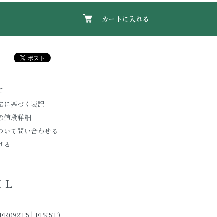
カートに入れる
て
法に基づく表記
の値段詳細
ついて問い合わせる
ける
IL
R092T5 | FPK5T)