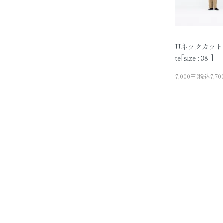
Uネックカット
te[size : 38 ]
7,000円(税込7,70