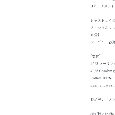
Uネックカットソー５
ジャストサイ
フィルマムに
５分袖
シーズン 春
[素材]
40/2 コーミ
40/2 Combing 
Cotton 100%
garment wash
製品洗い タ
櫛で梳いた綿