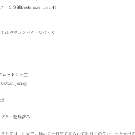
分袖Beets[size : 38 I 44]
ズ
してはややコンパクトなつくり
夏
ングコットン天竺
Cotton Jersey
ed
ンブラー乾燥済み
の糸を使用した天竺。極めて一般的で柔らかで肌触りの良い、元々光沢