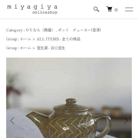
0
Category :
やちむん（陶器）
,
ポット チューカー(急須)
Group :
ホーム
＞
ALL ITEMS - 全ての商品
Group :
ホーム
＞
室生窯 - 谷口室生