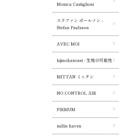
Monica Castiglioni
ステファン ポールソン -
Stefan Paulsson
AVEC MOI
kijinokanosei - 生地の可能性
MITTAN ミッタン
NO CONTROL AIR
FIRMUM
millie haven