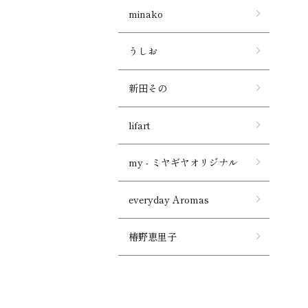
minako
うしお
新田その
lifart
my - ミヤギヤオリジナル
everyday Aromas
椿野恵里子