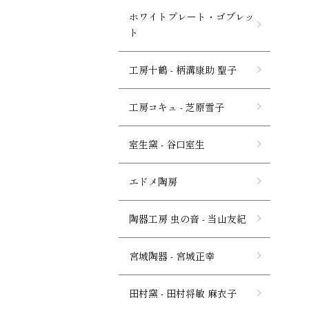
ホワイトプレート・ゴブレッ
ト
工房十鶴 - 柄溝康助 聖子
工房コキュ - 芝原雪子
室生窯 - 谷口室生
エドメ陶房
陶器工房 虫の音 - 当山友紀
宮城陶器 - 宮城正幸
田村窯 - 田村将敏 麻衣子