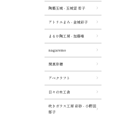
陶藝玉城 - 玉城望 若子
アトリエまろ - 金城彩子
まるか陶工房 - 加藤唯
nagaremo
関真奈穂
アベクラフト
日々の木工舎
吹きガラス工房 彩砂 - 小野田
郁子