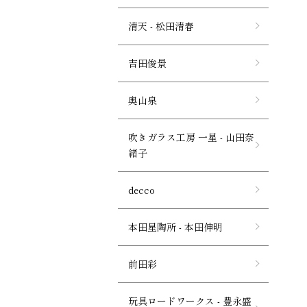
清天 - 松田清春
吉田俊景
奥山泉
吹きガラス工房 一星 - 山田奈
緒子
decco
本田星陶所 - 本田伸明
前田彩
玩具ロードワークス - 豊永盛