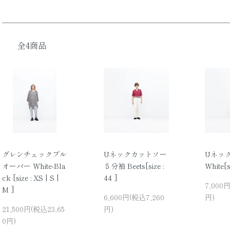
全4商品
グレンチェックプル
Uネックカットソー
Uネッ
オーバー White-Bla
５分袖 Beets[size :
White[si
ck [size : XS | S |
44 ]
7,000
M ]
6,600円(税込7,260
円)
21,500円(税込23,65
円)
0円)