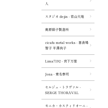
人
スタジオ de-jin - 若山大地
奥原硝子製造所
cicafu metal works - 喜舎場
智子 平澤尚子
Lima7192 - 宮下万里
Jona - 常名泰司
セルジュ・トラヴァル -
SERGE THORAVAL
モニカ・カスティリオーニ -