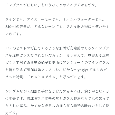
イングラスがほしい」というひとつのアイデアからです。
ワインでも、アイスコーヒーでも、ミネラルウォーターでも。
240mlの容量が、どんなシーンでも、どんな飲み物にも使いやす
いのです。
パリのビストロで出てくるような無骨で安定感のあるワイングラ
スを琉球ガラスで作れないだろうか。そう考えて、歴史ある琉球
ガラス工房である奥原硝子製造所にアンティークのワイングラス
を持ち込んで制作は始まりました。だからmiyagiyaではこのグ
ラスを特別に「ビストログラス」と呼んでいます。
シンプルながら細部に手間をかけたフォルムは、飽きがこなくか
つ丈夫です。琉球ガラス本来の吹きガラス製法ならではのぽって
りとした厚み、かすかなガラスの揺らぎも独特の味わいとして魅
力です。