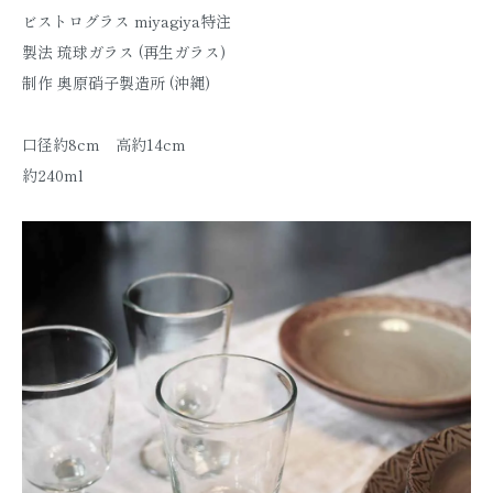
ビストログラス miyagiya特注
製法 琉球ガラス (再生ガラス)
制作 奥原硝子製造所 (沖縄)
口径約8cm 高約14cm
約240ml