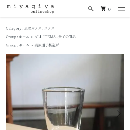
0
Category :
琉球ガラス
,
グラス
Group :
ホーム
＞
ALL ITEMS - 全ての商品
Group :
ホーム
＞
奥原硝子製造所