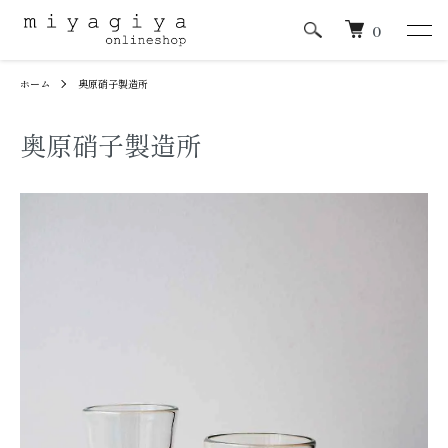
0
ホーム
奥原硝子製造所
奥原硝子製造所