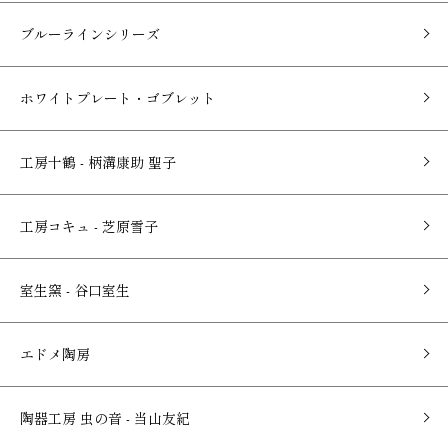
ブルーラインシリーズ
ホワイトプレート・ゴブレット
工房十鶴 - 柄溝康助 聖子
工房コキュ - 芝原雪子
室生窯 - 谷口室生
エドメ陶房
陶器工房 虫の音 - 当山友紀