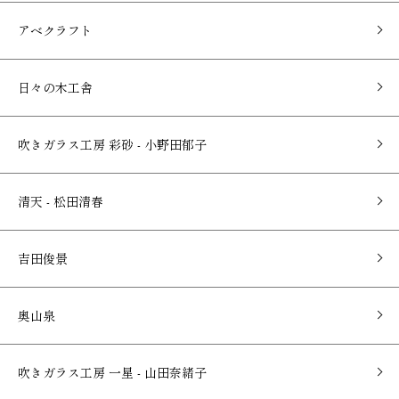
アベクラフト
日々の木工舎
吹きガラス工房 彩砂 - 小野田郁子
清天 - 松田清春
吉田俊景
奥山泉
吹きガラス工房 一星 - 山田奈緒子