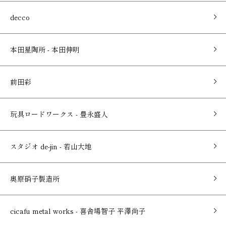
decco
本田星陶所 - 本田伸明
前田彩
玩具ロードワークス - 豊永盛人
スタジオ de-jin - 若山大地
奥原硝子製造所
cicafu metal works - 喜舎場智子 平澤尚子