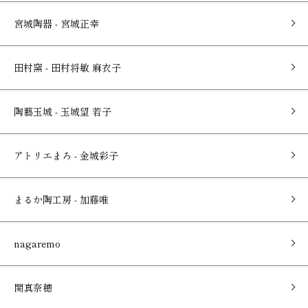
宮城陶器 - 宮城正幸
田村窯 - 田村将敏 麻衣子
陶藝玉城 - 玉城望 若子
アトリエまろ - 金城彩子
まるか陶工房 - 加藤唯
nagaremo
関真奈穂