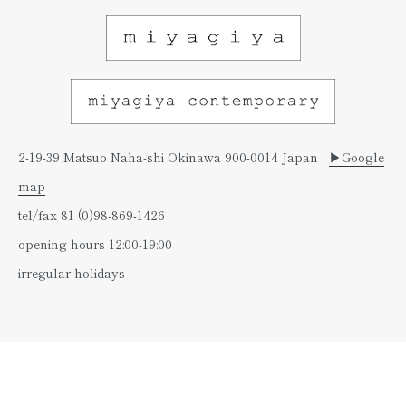
2-19-39 Matsuo Naha-shi Okinawa 900-0014 Japan
▶︎Google
map
tel/fax 81 (0)98-869-1426
opening hours 12:00-19:00
irregular holidays
copyright © miyagiya all rights reserved.