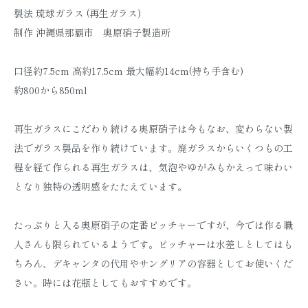
製法 琉球ガラス (再生ガラス)
制作 沖縄県那覇市 奥原硝子製造所
口径約7.5cm 高約17.5cm 最大幅約14cm(持ち手含む)
約800から850ml
再生ガラスにこだわり続ける奥原硝子は今もなお、変わらない製
法でガラス製品を作り続けています。廃ガラスからいくつもの工
程を経て作られる再生ガラスは、気泡やゆがみもかえって味わい
となり独特の透明感をたたえています。
たっぷりと入る奥原硝子の定番ピッチャーですが、今では作る職
人さんも限られているようです。ピッチャーは水差しとしてはも
ちろん、デキャンタの代用やサングリアの容器としてお使いくだ
さい。時には花瓶としてもおすすめです。