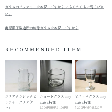
ガラスのピッチャーをお探しですか？ こちらからもご覧くださ
い。
奥原硝子製造所の琉球ガラスをお探しですか？
RECOMMENDED ITEM
クリアクラシックピ
ショートグラス miy
ビストログラス miy
ッチャークリア(ヒ
agiya特注
agiya特注
ビ)
2,900円(税込3,190円)
5,200円(税込5,720円)