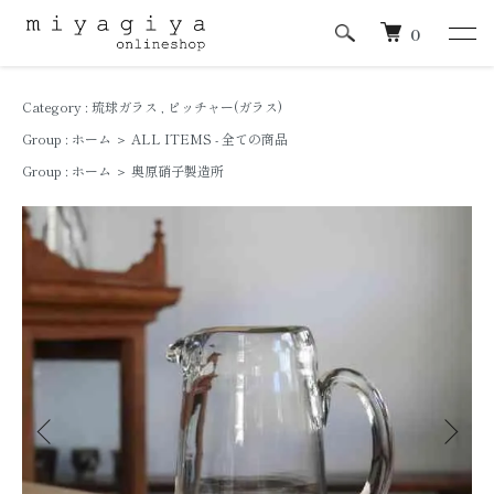
0
Category :
琉球ガラス
,
ピッチャー(ガラス)
Group :
ホーム
＞
ALL ITEMS - 全ての商品
Group :
ホーム
＞
奥原硝子製造所